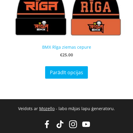
BMX Rīga ziemas cepure
€25.00
Parādīt opcijas
Veidots ar
Mozello
- labo mājas lapu ģeneratoru.