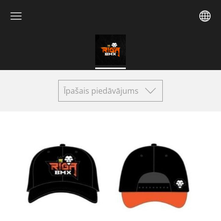
Īpašais piedāvājums